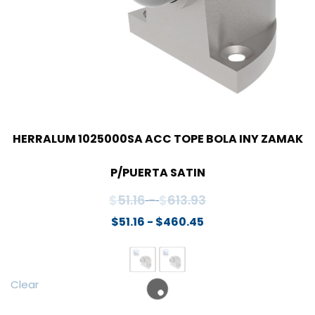
HERRALUM 1025000SA ACC TOPE BOLA INY ZAMAK
P/PUERTA SATIN
Rango
$
51.16
-
$
613.93
de
Rango
$
51.16
-
$
460.45
de
precios:
precios:
desde
desde
$51.16
Clear
$51.16
hasta