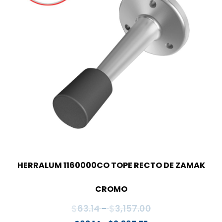
HERRALUM 1160000CO TOPE RECTO DE ZAMAK
CROMO
Rango
$
63.14
-
$
3,157.00