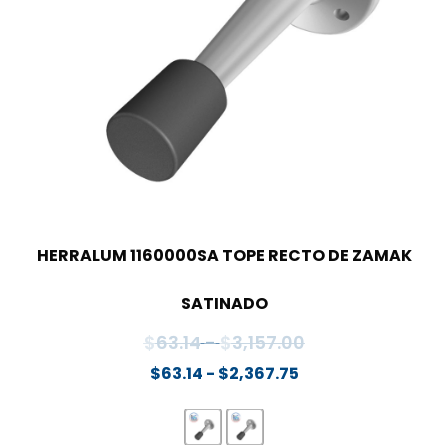
HERRALUM 1160000SA TOPE RECTO DE ZAMAK
SATINADO
Rango
$
63.14
-
$
3,157.00
de
Rango
$
63.14
-
$
2,367.75
de
precios:
precios:
desde