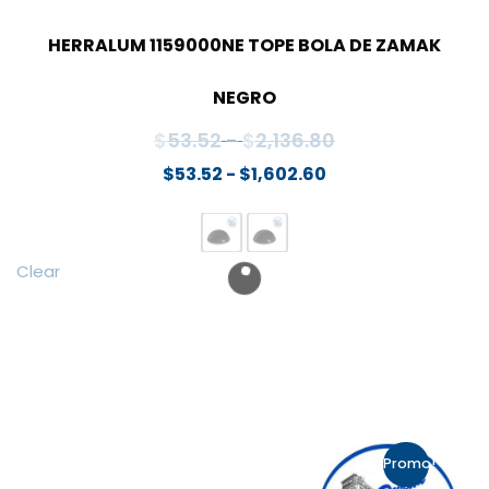
HERRALUM 1159000NE TOPE BOLA DE ZAMAK
NEGRO
Rango
$
53.52
-
$
2,136.80
de
Rango
$
53.52
-
$
1,602.60
de
precios:
precios:
desde
desde
$53.52
Clear
$53.52
hasta
hasta
$2,136.80
$1,602.60
Promo!