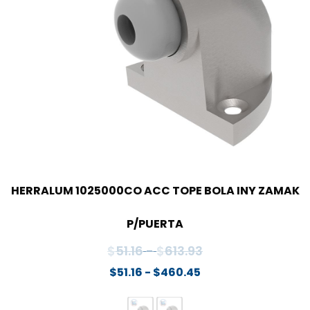
HERRALUM 1025000CO ACC TOPE BOLA INY ZAMAK
P/PUERTA
Rango
$
51.16
-
$
613.93
de
Rango
$
51.16
-
$
460.45
de
precios:
precios: