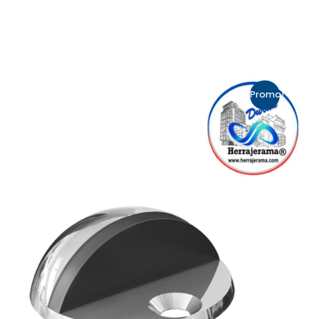
hasta
$613.93
$460.45
Promo!