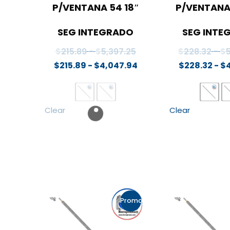
P/VENTANA 54 18″
P/VENTANA
SEG INTEGRADO
SEG INTE
Rango
$
215.89
-
$
5,397.25
$
228.32
-
$
de
Rango
$
215.89
-
$
4,047.94
$
228.32
-
$
precios:
de
desde
precios:
$215.89
desde
Clear
Clear
hasta
$215.89
$5,397.25
hasta
$4,047.94
Promo!