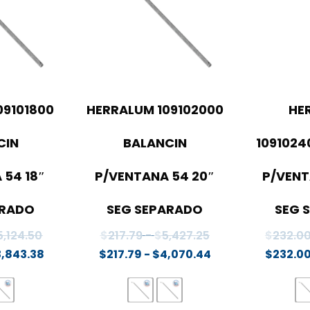
09101800
HERRALUM 109102000
HE
CIN
BALANCIN
1091024
 54 18″
P/VENTANA 54 20″
P/VENT
ARADO
SEG SEPARADO
SEG 
Rango
Rango
5,124.50
$
217.79
-
$
5,427.25
$
232.0
de
Rango
de
Rango
3,843.38
$
217.79
-
$
4,070.44
$
232.0
precios:
de
precios:
de
desde
precios:
desde
precios:
$204.98
desde
$217.79
desde