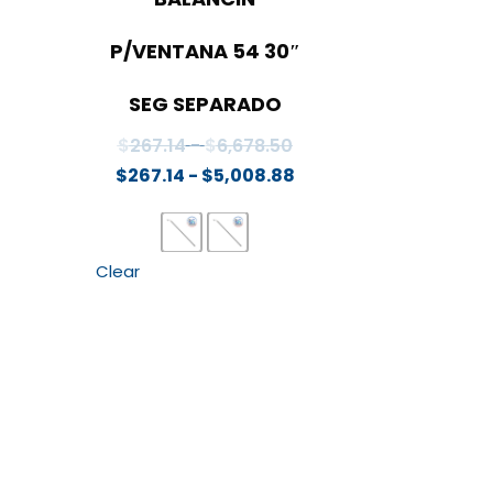
P/VENTANA 54 30″
SEG SEPARADO
Rango
$
267.14
-
$
6,678.50
de
Rango
$
267.14
-
$
5,008.88
precios:
de
desde
precios:
$267.14
desde
Clear
hasta
$267.14
$6,678.50
hasta
$5,008.88