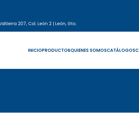
altierra 207, Col. León 2 | León, Gto.
INICIO
PRODUCTOS
QUIENES SOMOS
CATÁLOGOS
C