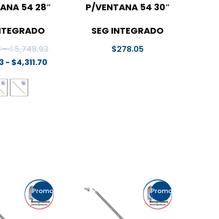
ANA 54 28″
P/VENTANA 54 30″
INTEGRADO
SEG INTEGRADO
Rango
3
-
$
5,748.93
$
278.05
Rango
de
3
-
$
4,311.70
de
precios:
precios:
desde
desde
$269.93
$269.93
hasta
hasta
$5,748.93
$4,311.70
Promo!
Promo!