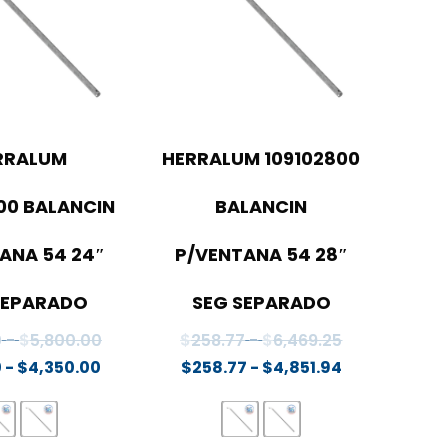
RRALUM
HERRALUM 109102800
00 BALANCIN
BALANCIN
ANA 54 24″
P/VENTANA 54 28″
SEPARADO
SEG SEPARADO
Rango
Rango
0
-
$
5,800.00
$
258.77
-
$
6,469.25
Rango
de
Rango
de
0
-
$
4,350.00
$
258.77
-
$
4,851.94
de
precios:
de
precios:
precios:
desde
precios:
desde
desde
$232.00
desde
$258.77