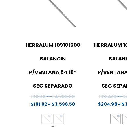
HERRALUM 109101600
HERRALUM 1
BALANCIN
BALAN
P/VENTANA 54 16″
P/VENTANA
SEG SEPARADO
SEG SEP
Rango
$
191.92
-
$
4,798.00
$
204.98
-
$
de
Rango
$
191.92
-
$
3,598.50
$
204.98
-
$
precios:
de
desde
precios:
$191.92
desde