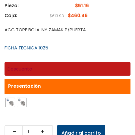
Pieza:
$
51.16
Caja:
$
460.45
$
613.93
ACC TOPE BOLA INY ZAMAK P/PUERTA
FICHA TECNICA 1025
Descuento
Presentación
Quantity
Añadir al carrito