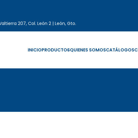
altierra 207, Col. León 2 | León, Gto.
INICIO
PRODUCTOS
QUIENES SOMOS
CATÁLOGOS
C