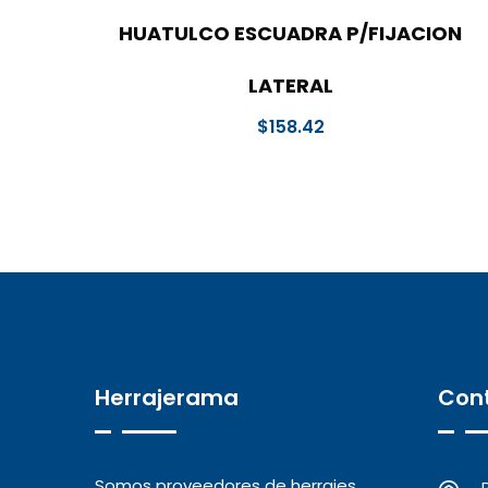
HUATULCO ESCUADRA P/FIJACION
LATERAL
$
158.42
Herrajerama
Con
Somos proveedores de herrajes