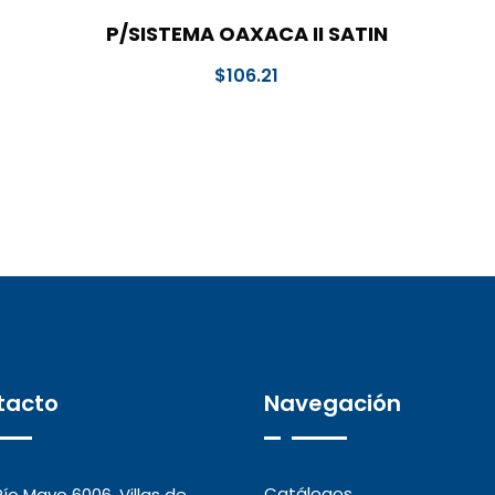
P/SISTEMA OAXACA II SATIN
$
106.21
tacto
Navegación
Catálogos
Río Mayo 6006, Villas de