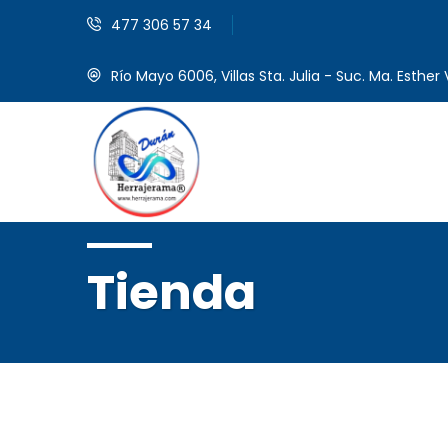
477 306 57 34
Río Mayo 6006, Villas Sta. Julia - Suc. Ma. Esther V
Tienda