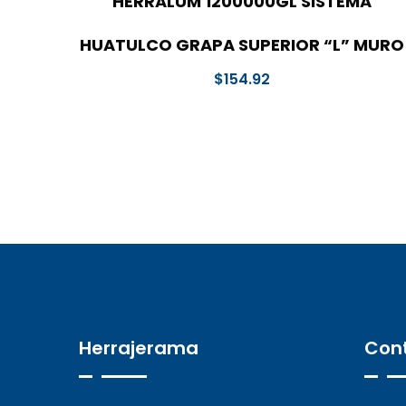
HERRALUM 1200000GL SISTEMA
HUATULCO GRAPA SUPERIOR “L” MURO
$
154.92
Herrajerama
Con