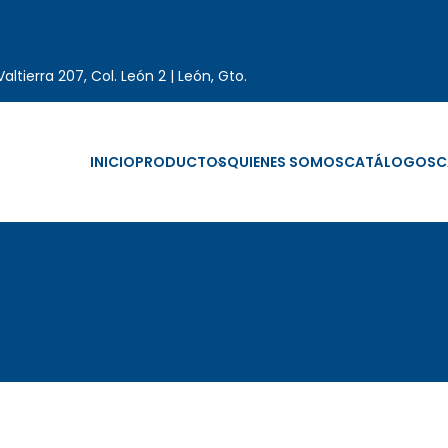
altierra 207, Col. León 2 | León, Gto.
INICIO
PRODUCTOS
QUIENES SOMOS
CATÁLOGOS
C