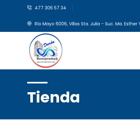
477 306 57 34
Río Mayo 6006, Villas Sta. Julia - Suc. Ma. Esther V
Tienda