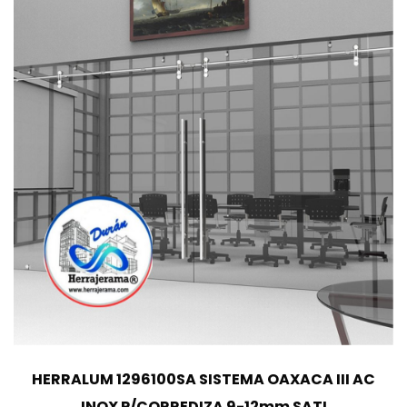
HERRALUM 1296100SA SISTEMA OAXACA III AC
INOX P/CORREDIZA 9-12mm SATI