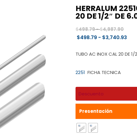
HERRALUM 2251
20 DE 1/2″ DE 6
Rang
$
498.79
-
$
4,987.90
de
Ran
$
498.79
-
$
3,740.93
preci
de
desd
prec
TUBO AC INOX CAL 20 DE 1/2
$498
des
hast
$49
2251
FICHA TECNICA
$4,98
has
$3,
Descuento
Presentación