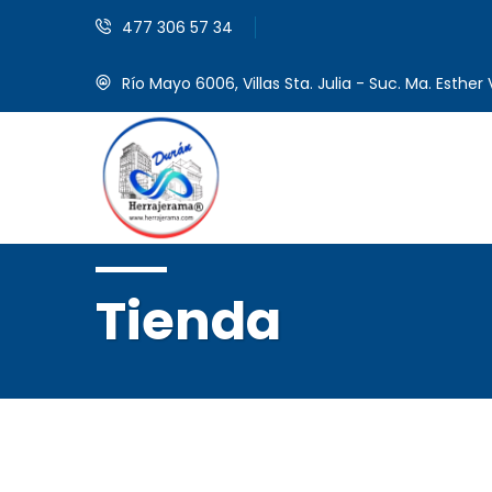
477 306 57 34
Río Mayo 6006, Villas Sta. Julia - Suc. Ma. Esther V
Tienda