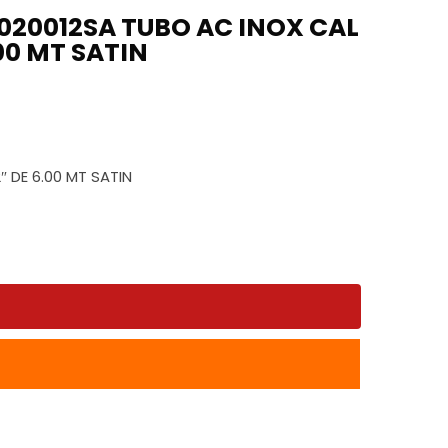
020012SA TUBO AC INOX CAL
.00 MT SATIN
o
go
os:
e
ios:
″ DE 6.00 MT SATIN
.79
de
a
8.79
7.90
ta
740.93