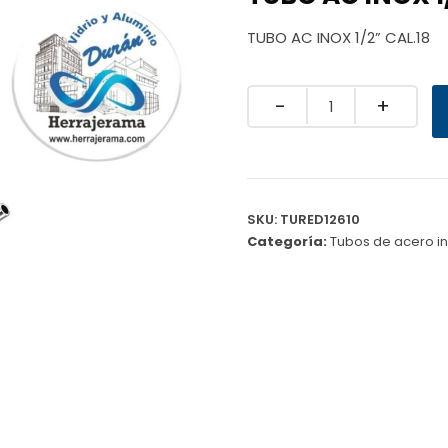
TUBO AC INOX 1/2” CAL.18
Quantity
SKU:
TURED12610
Categoría:
Tubos de acero i