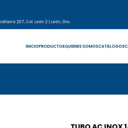
altierra 207, Col. León 2 | León, Gto.
INICIO
PRODUCTOS
QUIENES SOMOS
CATÁLOGOS
C
TUBO AC INOX 1