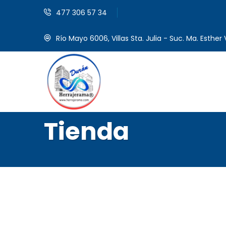
477 306 57 34
Río Mayo 6006, Villas Sta. Julia - Suc. Ma. Esther V
Tienda