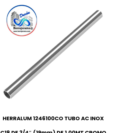
HERRALUM 1246100CO TUBO AC INOX
C18 DE 3/4″ (19mm) DE 1.00MT CROMO