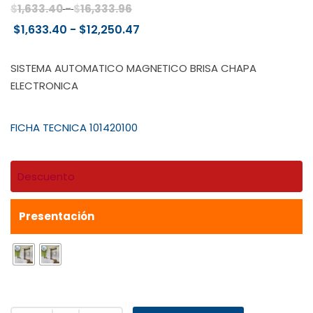
Rango
$
1,633.40
-
$
16,333.96
de
Rango
$
1,633.40
-
$
12,250.47
precios:
de
desde
precios:
SISTEMA AUTOMATICO MAGNETICO BRISA CHAPA
$1,633.40
desde
ELECTRONICA
hasta
$1,633.40
$16,333.96
hasta
FICHA TECNICA 101420100
$12,250.47
Descuento
Presentación