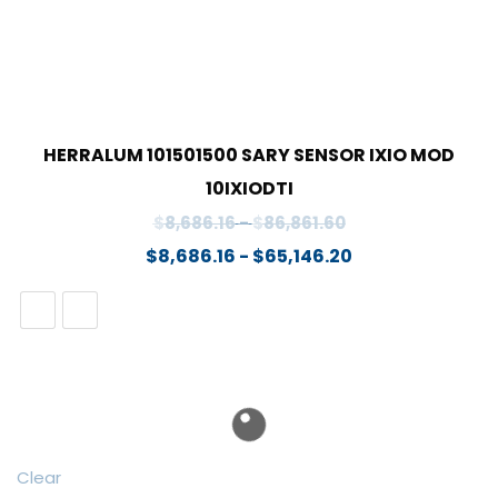
HERRALUM 101501500 SARY SENSOR IXIO MOD
10IXIODTI
Rango
$
8,686.16
-
$
86,861.60
de
Rango
$
8,686.16
-
$
65,146.20
precios:
de
desde
precios:
$8,686.16
desde
hasta
$8,686.16
$86,861.60
hasta
$65,146.20
Clear