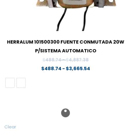
HERRALUM 101500300 FUENTE CONMUTADA 20W
P/SISTEMA AUTOMATICO
Rango
$
488.74
-
$
4,887.38
de
Rango
$
488.74
-
$
3,665.54
precios:
de
desde
precios:
$488.74
desde
hasta
$488.74
$4,887.38
hasta
$3,665.54
Clear