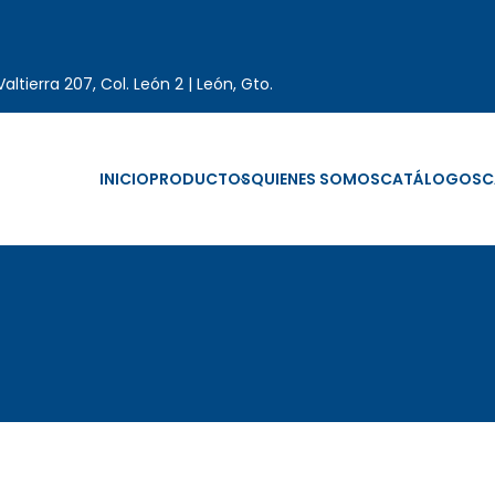
altierra 207, Col. León 2 | León, Gto.
INICIO
PRODUCTOS
QUIENES SOMOS
CATÁLOGOS
C