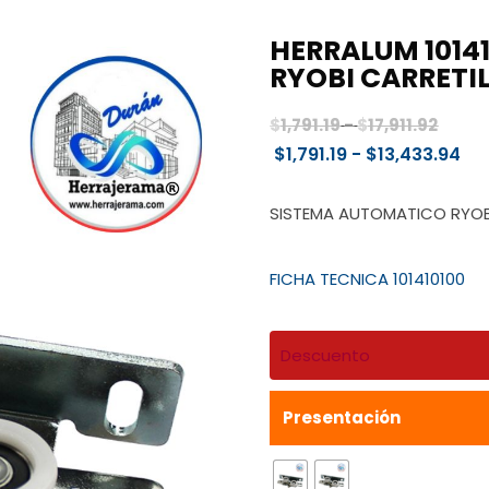
HERRALUM 1014
RYOBI CARRETI
Rang
$
1,791.19
-
$
17,911.92
de
Ra
$
1,791.19
-
$
13,433.94
preci
de
desd
pre
SISTEMA AUTOMATICO RYOB
$1,791
de
hast
$1,
FICHA TECNICA 101410100
$17,91
ha
$13
Descuento
Presentación