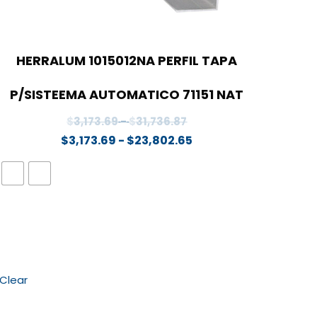
HERRALUM 1015012NA PERFIL TAPA
P/SISTEEMA AUTOMATICO 71151 NAT
Rango
$
3,173.69
-
$
31,736.87
de
Rango
$
3,173.69
-
$
23,802.65
precios:
de
desde
precios:
$3,173.69
desde
hasta
$3,173.69
$31,736.87
hasta
$23,802.65
Clear