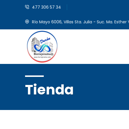
477 306 57 34
Río Mayo 6006, Villas Sta. Julia - Suc. Ma. Esther V
Tienda