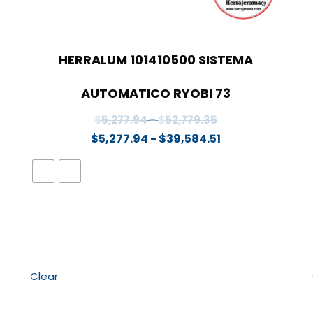
HERRALUM 101410500 SISTEMA
AUTOMATICO RYOBI 73
Rango
$
5,277.94
-
$
52,779.35
de
Rango
$
5,277.94
-
$
39,584.51
precios:
de
desde
precios:
$5,277.94
desde
hasta
$5,277.94
$52,779.35
hasta
$39,584.51
Clear