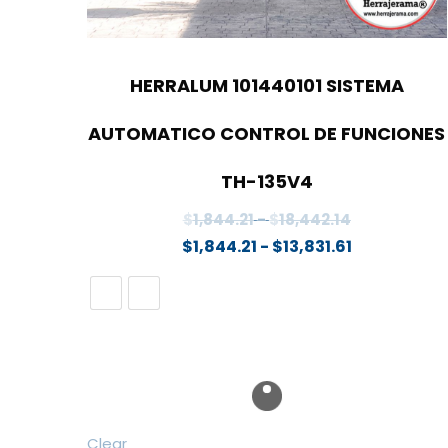
HERRALUM 101440101 SISTEMA
AUTOMATICO CONTROL DE FUNCIONES
TH-135V4
Rango
$
1,844.21
-
$
18,442.14
de
Rango
$
1,844.21
-
$
13,831.61
precios:
de
desde
precios:
$1,844.21
desde
hasta
$1,844.21
$18,442.14
hasta
$13,831.61
Clear