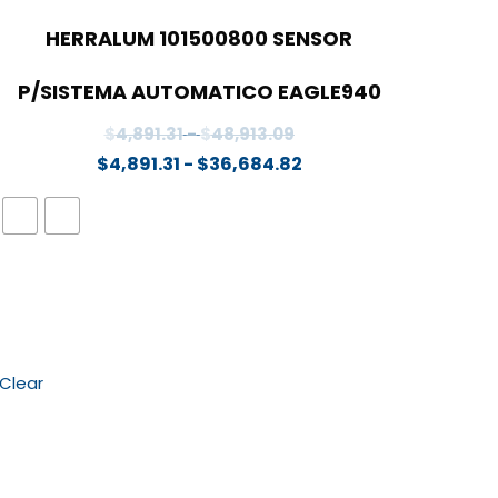
HERRALUM 101500800 SENSOR
P/SISTEMA AUTOMATICO EAGLE940
Rango
$
4,891.31
-
$
48,913.09
de
Rango
$
4,891.31
-
$
36,684.82
precios:
de
desde
precios:
$4,891.31
desde
hasta
$4,891.31
$48,913.09
hasta
$36,684.82
Clear