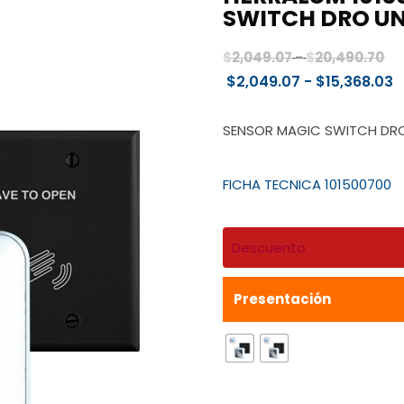
SWITCH DRO UN
Ra
$
2,049.07
-
$
20,490.70
de
R
$
2,049.07
-
$
15,368.03
pr
d
de
p
SENSOR MAGIC SWITCH DRO
$2
d
ha
$
FICHA TECNICA 101500700
$2
h
$
Descuento
Presentación