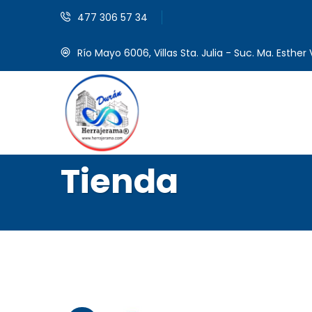
477 306 57 34
Río Mayo 6006, Villas Sta. Julia - Suc. Ma. Esther V
Tienda