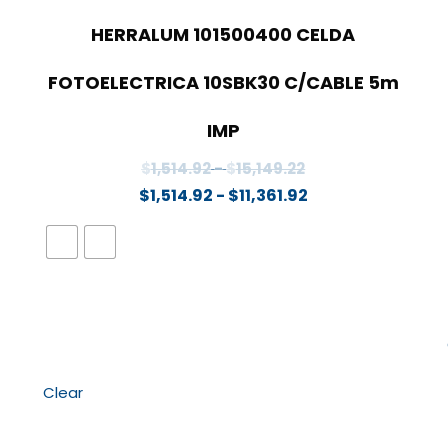
HERRALUM 101500400 CELDA
FOTOELECTRICA 10SBK30 C/CABLE 5m
IMP
Rango
$
1,514.92
-
$
15,149.22
de
Rango
$
1,514.92
-
$
11,361.92
precios:
de
desde
precios:
$1,514.92
desde
hasta
$1,514.92
2
$15,149.22
hasta
$11,361.92
Clear