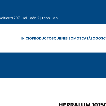
altierra 207, Col. León 2 | León, Gto.
INICIO
PRODUCTOS
QUIENES SOMOS
CATÁLOGOS
C
HERRALUM 1015