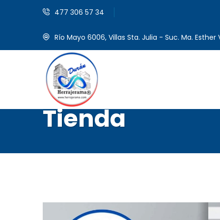
477 306 57 34
Río Mayo 6006, Villas Sta. Julia - Suc. Ma. Esther V
Tienda