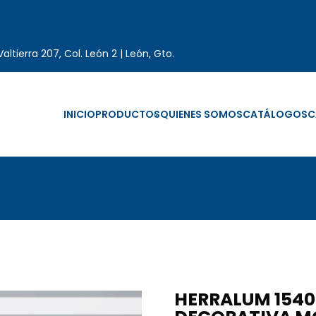
altierra 207, Col. León 2 | León, Gto.
INICIO
PRODUCTOS
QUIENES SOMOS
CATÁLOGOS
C
HERRALUM 1540