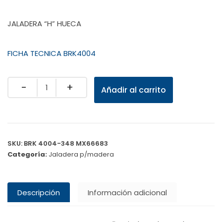
JALADERA “H” HUECA
FICHA TECNICA BRK4004
Quantity
Añadir al carrito
SKU:
BRK 4004-348 MX66683
Categoría:
Jaladera p/madera
Descripción
Información adicional