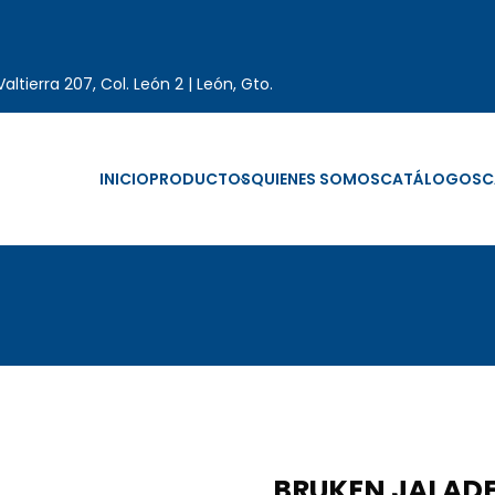
altierra 207, Col. León 2 | León, Gto.
INICIO
PRODUCTOS
QUIENES SOMOS
CATÁLOGOS
C
BRUKEN JALAD