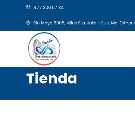
477 306 57 34
Río Mayo 6006, Villas Sta. Julia - Suc. Ma. Esther V
Tienda