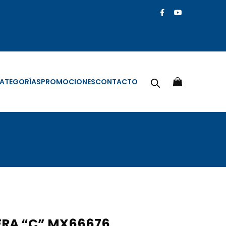
ATEGORÍAS
PROMOCIONES
CONTACTO
ERA “C” MX66676