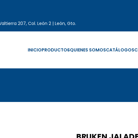
altierra 207, Col. León 2 | León, Gto.
INICIO
PRODUCTOS
QUIENES SOMOS
CATÁLOGOS
C
BRUKEN JALAD