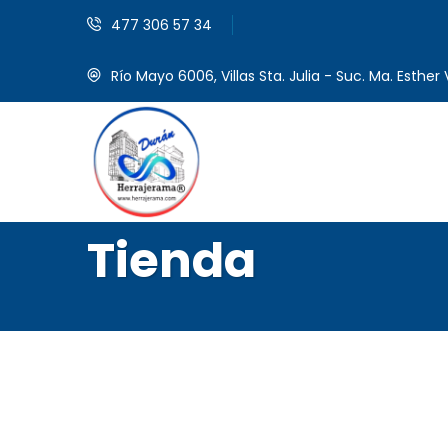
477 306 57 34
Río Mayo 6006, Villas Sta. Julia - Suc. Ma. Esther V
Tienda