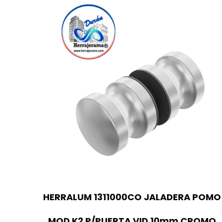
HERRALUM 1311000CO JALADERA POMO
MOD K2 P/PUERTA VID 10mm CROMO