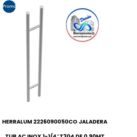
Promo!
HERRALUM 2226090050CO JALADERA
TUB AC INOX 1-1/4″T304 DE 0.90MT