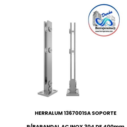
HERRALUM 1367001SA SOPORTE
P/BARANDAL AC INOX 304 DE 400mm