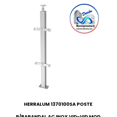
HERRALUM 1370100SA POSTE
P/BARANDAL AC INOX VID-VID MOD