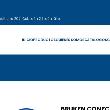
altierra 207, Col. León 2 | León, Gto.
INICIO
PRODUCTOS
QUIENES SOMOS
CATÁLOGOS
C
BRUKEN CONEC