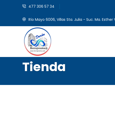
477 306 57 34
Río Mayo 6006, Villas Sta. Julia - Suc. Ma. Esther V
Tienda