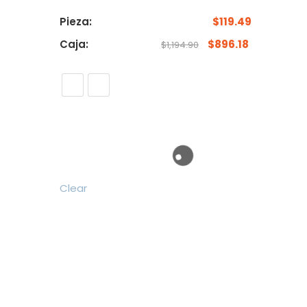
Pieza:
$
119.49
Caja:
$
896.18
$
1,194.90
Clear