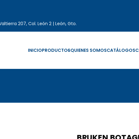
altierra 207, Col. León 2 | León, Gto.
INICIO
PRODUCTOS
QUIENES SOMOS
CATÁLOGOS
C
BRUKEN BOTAG