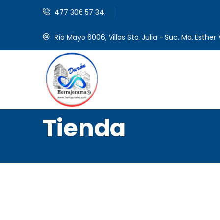
477 306 57 34
Río Mayo 6006, Villas Sta. Julia - Suc. Ma. Esther V
Tienda