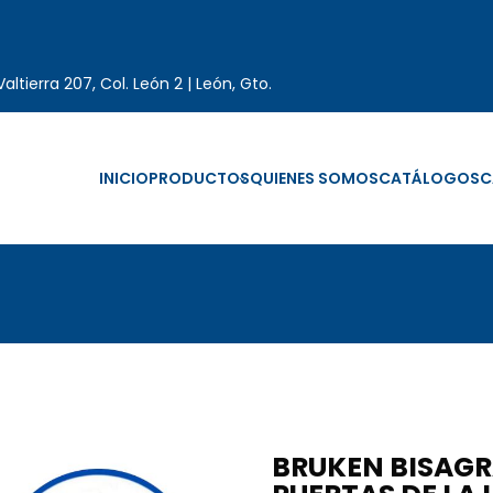
altierra 207, Col. León 2 | León, Gto.
INICIO
PRODUCTOS
QUIENES SOMOS
CATÁLOGOS
C
BRUKEN BISAGR