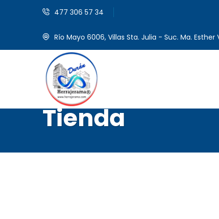
477 306 57 34
Río Mayo 6006, Villas Sta. Julia - Suc. Ma. Esther V
Tienda