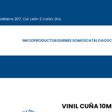
altierra 207, Col. León 2 | León, Gto.
INICIO
PRODUCTOS
QUIENES SOMOS
CATÁLOGOS
C
VINIL CUÑA 10