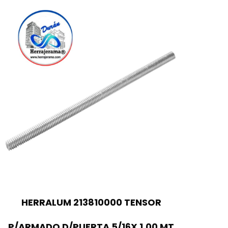
HERRALUM 213810000 TENSOR
P/ARMADO D/PUERTA 5/16X 1.00 MT