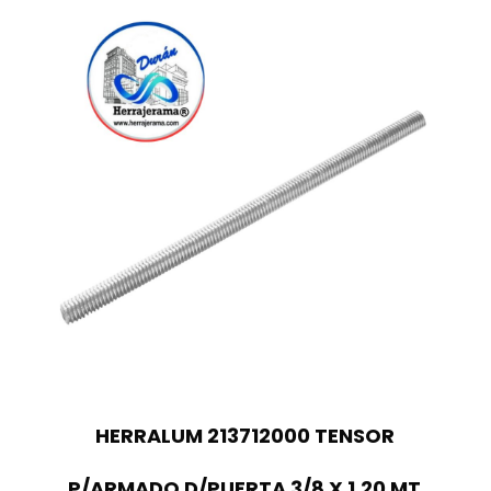
HERRALUM 213712000 TENSOR
P/ARMADO D/PUERTA 3/8 X 1.20 MT