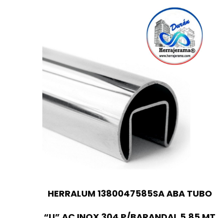
HERRALUM 1380047585SA ABA TUBO
“U” AC INOX 304 P/BARANDAL 5.85 MT