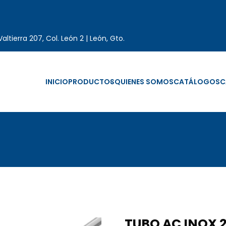
altierra 207, Col. León 2 | León, Gto.
INICIO
PRODUCTOS
QUIENES SOMOS
CATÁLOGOS
C
TUBO AC INOX 2