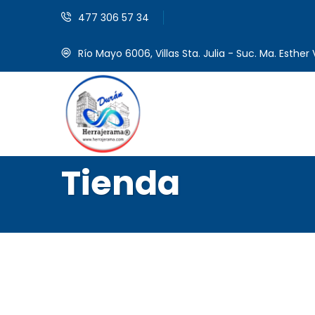
477 306 57 34
Río Mayo 6006, Villas Sta. Julia - Suc. Ma. Esther V
Tienda