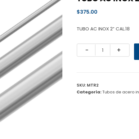
$
375.00
TUBO AC INOX 2” CAL.18
Quantity
SKU:
MTR2
Categoría:
Tubos de acero i