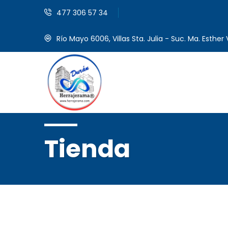
477 306 57 34
Río Mayo 6006, Villas Sta. Julia - Suc. Ma. Esther V
Tienda