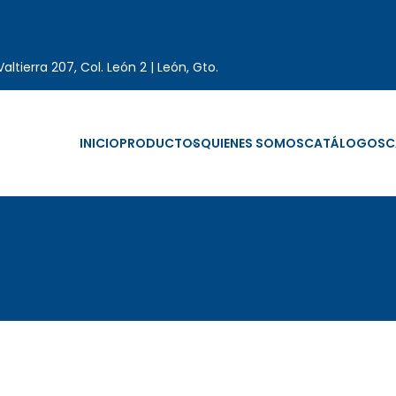
altierra 207, Col. León 2 | León, Gto.
INICIO
PRODUCTOS
QUIENES SOMOS
CATÁLOGOS
C