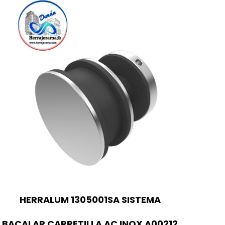
HERRALUM 1305001SA SISTEMA
BACALAR CARRETILLA AC INOX A00212