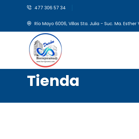
477 306 57 34
Río Mayo 6006, Villas Sta. Julia - Suc. Ma. Esther V
Tienda