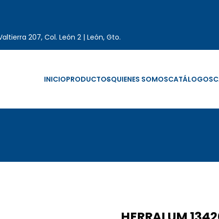
altierra 207, Col. León 2 | León, Gto.
INICIO
PRODUCTOS
QUIENES SOMOS
CATÁLOGOS
C
HERRALUM 1342