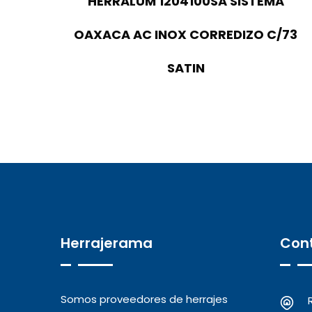
HERRALUM 1204100SA SISTEMA
OAXACA AC INOX CORREDIZO C/73
SATIN
Herrajerama
Con
Somos proveedores de herrajes