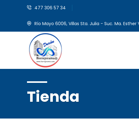
477 306 57 34
Río Mayo 6006, Villas Sta. Julia - Suc. Ma. Esther V
Tienda