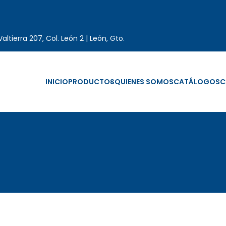
altierra 207, Col. León 2 | León, Gto.
INICIO
PRODUCTOS
QUIENES SOMOS
CATÁLOGOS
C