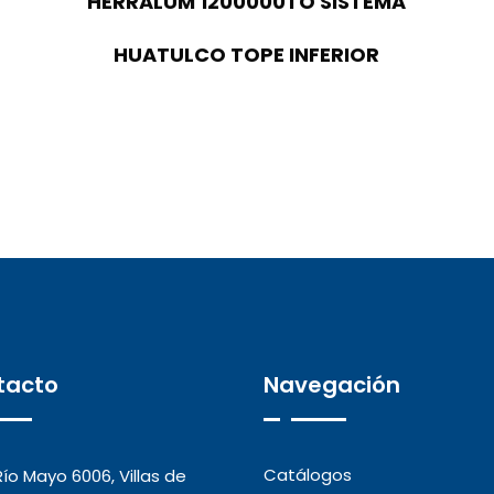
HERRALUM 1200000TO SISTEMA
HUATULCO TOPE INFERIOR
tacto
Navegación
Catálogos
Río Mayo 6006, Villas de