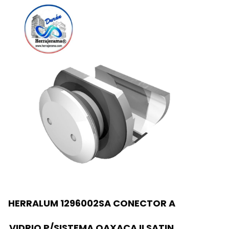
HERRALUM 1296002SA CONECTOR A
VIDRIO P/SISTEMA OAXACA II SATIN