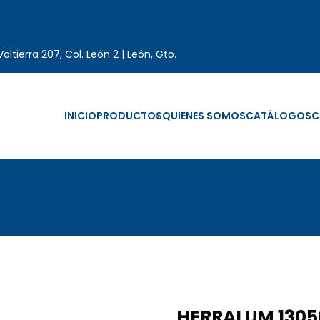
altierra 207, Col. León 2 | León, Gto.
INICIO
PRODUCTOS
QUIENES SOMOS
CATÁLOGOS
C
HERRALUM 1305