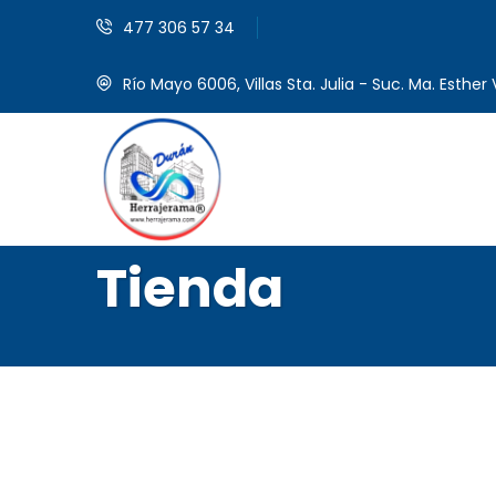
477 306 57 34
Río Mayo 6006, Villas Sta. Julia - Suc. Ma. Esther V
Tienda