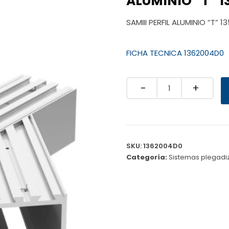
ALUMINIO “T” 1
SAMIII PERFIL ALUMINIO “T” 
FICHA TECNICA 1362004D0
Quantity
SKU:
1362004D0
Categoría:
Sistemas plegadi