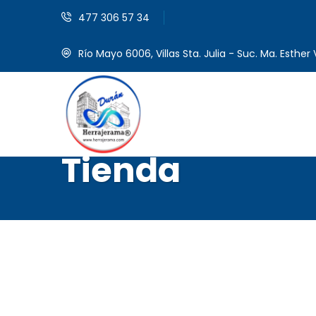
477 306 57 34
Río Mayo 6006, Villas Sta. Julia - Suc. Ma. Esther V
Tienda