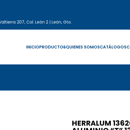
altierra 207, Col. León 2 | León, Gto.
INICIO
PRODUCTOS
QUIENES SOMOS
CATÁLOGOS
C
HERRALUM 13620