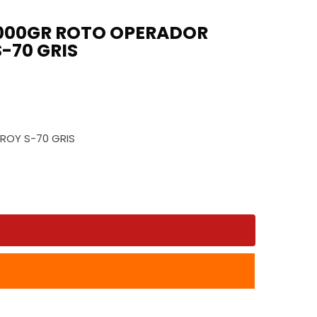
3000GR ROTO OPERADOR
-70 GRIS
go
s:
ios:
ROY S-70 GRIS
0
de
.10
00
ta
90.75