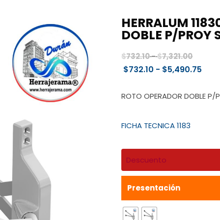
HERRALUM 118
DOBLE P/PROY S
Rango
$
732.10
-
$
7,321.00
de
Ran
$
732.10
-
$
5,490.75
precio
de
desde
prec
ROTO OPERADOR DOBLE P/P
$732.1
des
hasta
$732
FICHA TECNICA 1183
$7,321.
has
$5,4
Descuento
Presentación