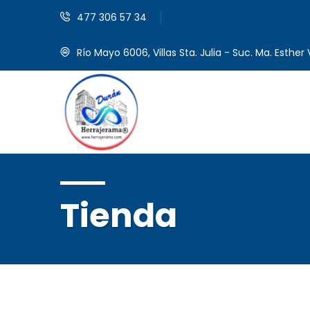
477 306 57 34
Río Mayo 6006, Villas Sta. Julia - Suc. Ma. Esther V
Tienda