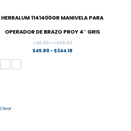
HERRALUM 1141400GR MANIVELA PARA
OPERADOR DE BRAZO PROY 4″ GRIS
Rango
$
45.89
-
$
458.90
de
Rango
$
45.89
-
$
344.18
precios:
de
desde
precios:
$45.89
desde
hasta
$45.89
$458.90
hasta
$344.18
Clear