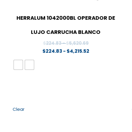
HERRALUM 1042000BL OPERADOR DE
LUJO CARRUCHA BLANCO
Rango
$
224.83
-
$
5,620.69
de
Rango
$
224.83
-
$
4,215.52
precios:
de
desde
precios:
$224.83
desde
hasta
$224.83
$5,620.69
hasta
$4,215.52
Clear