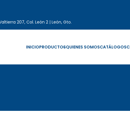
altierra 207, Col. León 2 | León, Gto.
INICIO
PRODUCTOS
QUIENES SOMOS
CATÁLOGOS
C