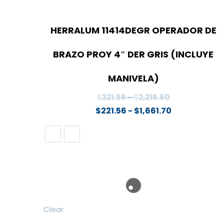
HERRALUM 11414DEGR OPERADOR DE
BRAZO PROY 4″ DER GRIS (INCLUYE
MANIVELA)
Rango
$
221.56
-
$
2,215.60
de
Rango
$
221.56
-
$
1,661.70
precios:
de
desde
precios:
$221.56
desde
hasta
$221.56
$2,215.60
hasta
$1,661.70
Clear