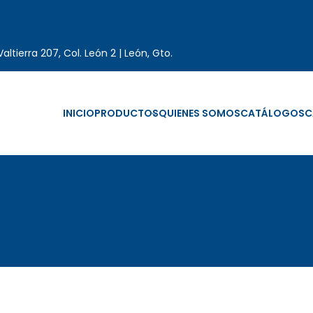
altierra 207, Col. León 2 | León, Gto.
INICIO
PRODUCTOS
QUIENES SOMOS
CATÁLOGOS
C