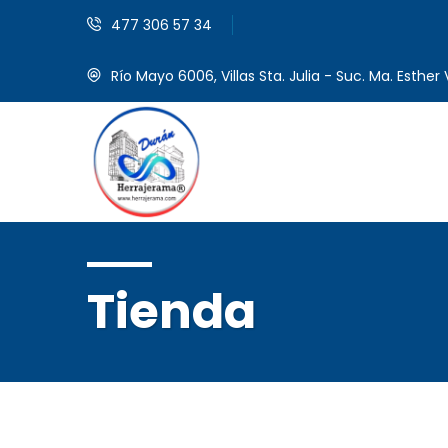
477 306 57 34
Río Mayo 6006, Villas Sta. Julia - Suc. Ma. Esther V
Tienda