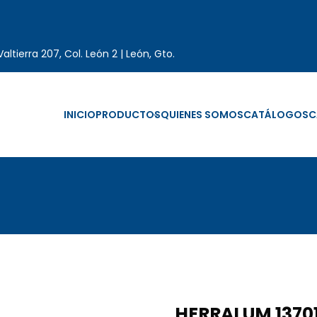
altierra 207, Col. León 2 | León, Gto.
INICIO
PRODUCTOS
QUIENES SOMOS
CATÁLOGOS
C
HERRALUM 1370