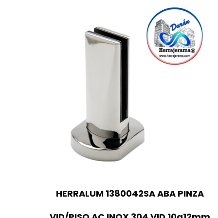
HERRALUM 1380042SA ABA PINZA
VID/PISO AC INOX 304 VID 10a12mm