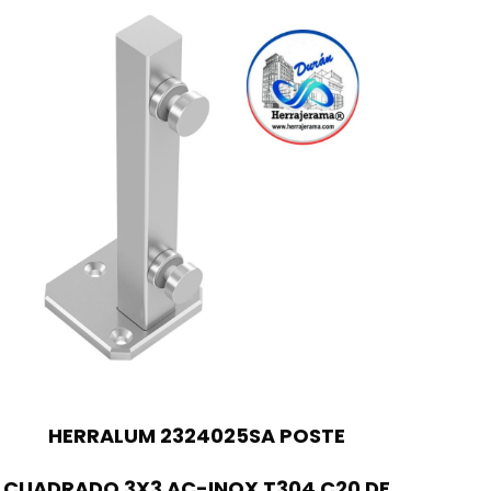
HERRALUM 2324025SA POSTE
CUADRADO 3X3 AC-INOX T304 C20 DE