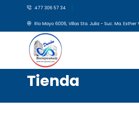
477 306 57 34
Río Mayo 6006, Villas Sta. Julia - Suc. Ma. Esther V
Tienda