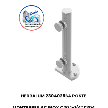
HERRALUM 2304025SA POSTE
MONTERREY AC INOX C20 1-1/4″T304