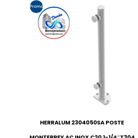
Promo!
HERRALUM 2304050SA POSTE
MONTERREY AC INOX C20 1-1/4″T304