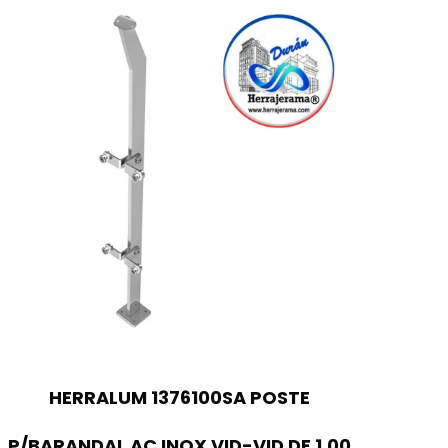
HERRALUM 1376100SA POSTE
P/BARANDAL AC INOX VID-VID DE 1.00