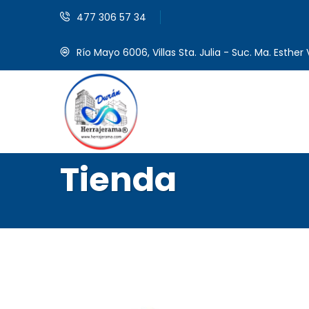
477 306 57 34
Río Mayo 6006, Villas Sta. Julia - Suc. Ma. Esther V
Tienda