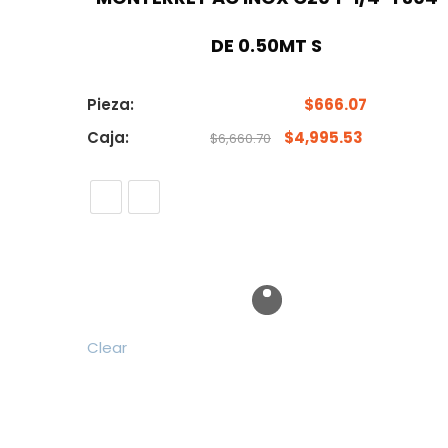
DE 0.50MT S
Pieza:
$
666.07
Caja:
$
4,995.53
$
6,660.70
Clear