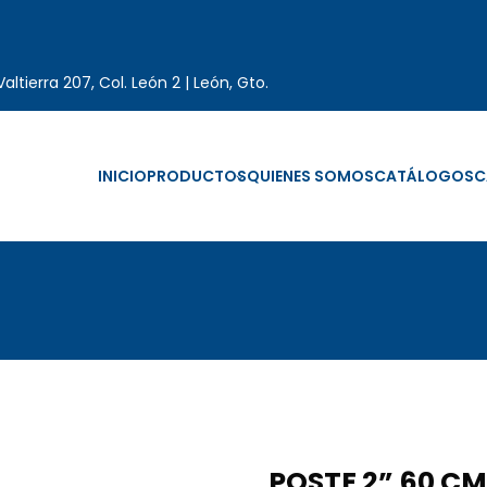
altierra 207, Col. León 2 | León, Gto.
INICIO
PRODUCTOS
QUIENES SOMOS
CATÁLOGOS
C
POSTE 2” 60 CM