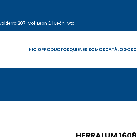
altierra 207, Col. León 2 | León, Gto.
INICIO
PRODUCTOS
QUIENES SOMOS
CATÁLOGOS
C
HERRALUM 1608