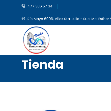
477 306 57 34
Río Mayo 6006, Villas Sta. Julia - Suc. Ma. Esther V
Tienda