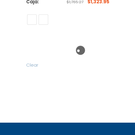
Caja:
$
1,323.95
$
1,765.27
Clear