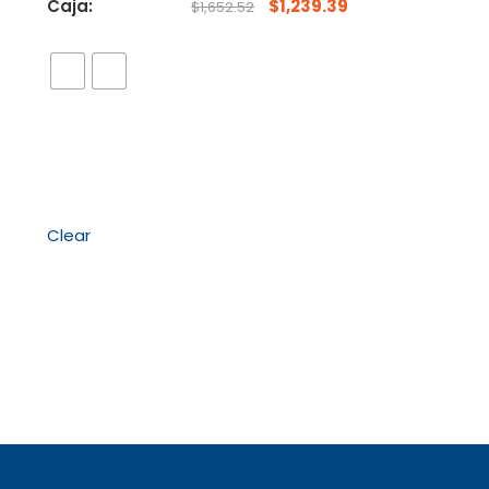
Caja:
$
1,239.39
$
1,652.52
Clear