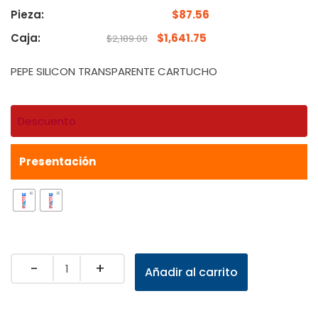
Pieza:
$
87.56
Caja:
$
1,641.75
$
2,189.00
PEPE SILICON TRANSPARENTE CARTUCHO
Descuento
Presentación
Quantity
Añadir al carrito