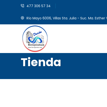
477 306 57 34
Río Mayo 6006, Villas Sta. Julia - Suc. Ma. Esther V
Tienda