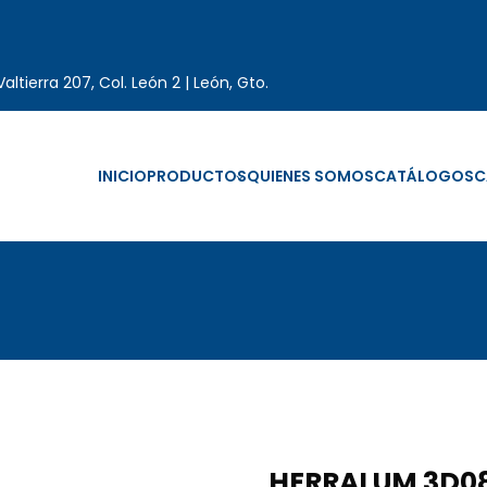
altierra 207, Col. León 2 | León, Gto.
INICIO
PRODUCTOS
QUIENES SOMOS
CATÁLOGOS
C
HERRALUM 3D08