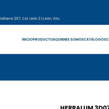
altierra 207, Col. León 2 | León, Gto.
INICIO
PRODUCTOS
QUIENES SOMOS
CATÁLOGOS
C
HERRALUM 3D07