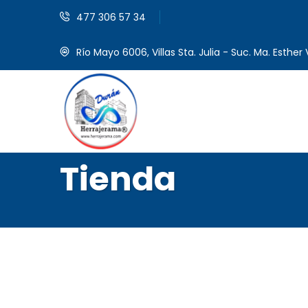
477 306 57 34
Río Mayo 6006, Villas Sta. Julia - Suc. Ma. Esther V
Tienda