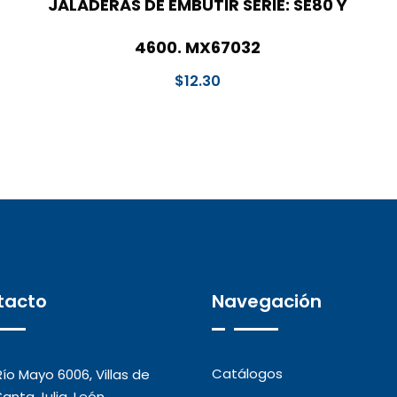
JALADERAS DE EMBUTIR SERIE: SE80 Y
4600. MX67032
$
12.30
tacto
Navegación
Catálogos
Río Mayo 6006, Villas de
Santa Julia, León,