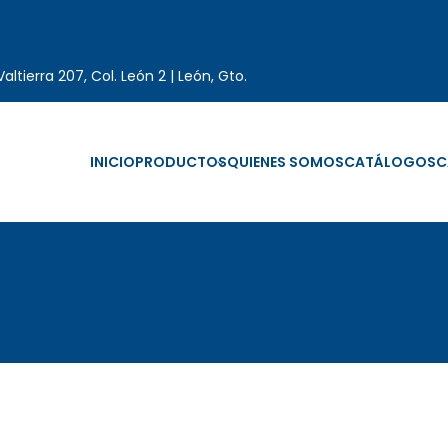
altierra 207, Col. León 2 | León, Gto.
INICIO
PRODUCTOS
QUIENES SOMOS
CATÁLOGOS
C