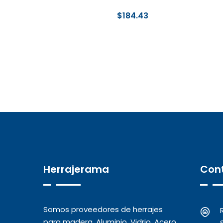
$
184.43
Herrajerama
Con
Somos proveedores de herrajes
para madera, Aluminio, Vidrio, Acero