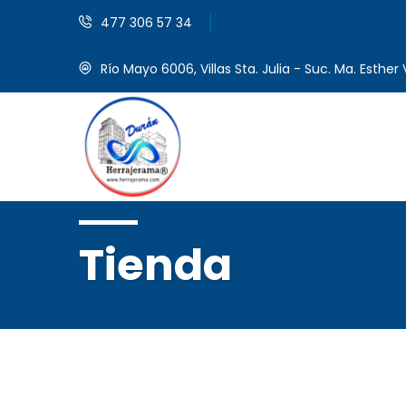
477 306 57 34
Río Mayo 6006, Villas Sta. Julia - Suc. Ma. Esther V
Tienda