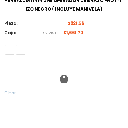
HERRALUM 11414IZNE OPERADOR DE BRAZO PROY 4″
IZQ NEGRO ( INCLUYE MANIVELA)
Pieza:
$
221.56
Caja:
$
1,661.70
$
2,215.60
Clear