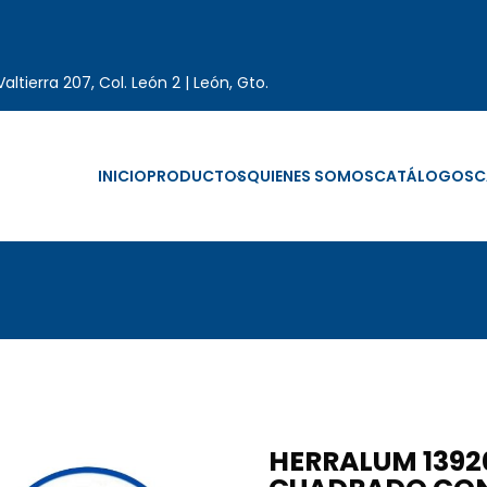
altierra 207, Col. León 2 | León, Gto.
INICIO
PRODUCTOS
QUIENES SOMOS
CATÁLOGOS
C
HERRALUM 1392