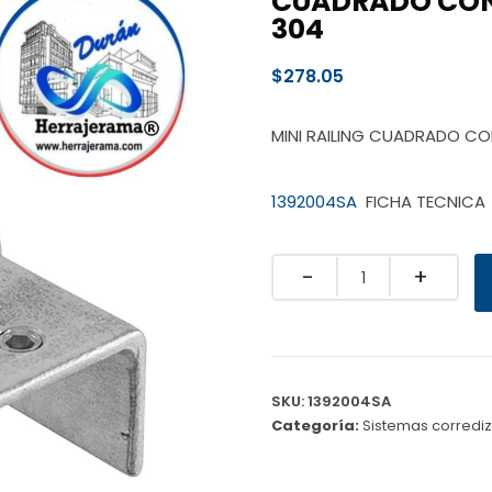
CUADRADO CON
304
$
278.05
MINI RAILING CUADRADO C
1392004SA
FICHA TECNICA
Quantity
SKU:
1392004SA
Categoría:
Sistemas corredi