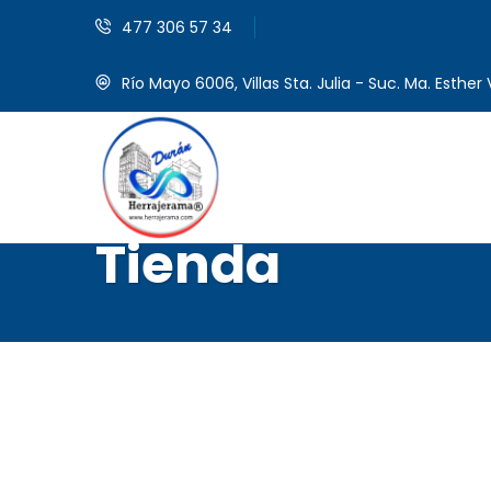
477 306 57 34
Río Mayo 6006, Villas Sta. Julia - Suc. Ma. Esther V
Tienda