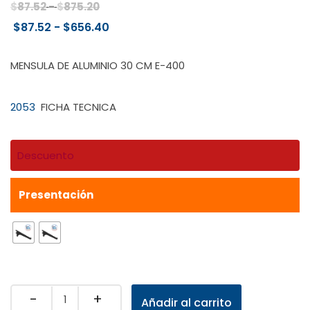
Rango
$
87.52
-
$
875.20
de
Rango
$
87.52
-
$
656.40
precios:
de
desde
precios:
MENSULA DE ALUMINIO 30 CM E-400
$87.52
desde
hasta
$87.52
2053
FICHA TECNICA
$875.20
hasta
$656.40
Descuento
Presentación
Quantity
Añadir al carrito