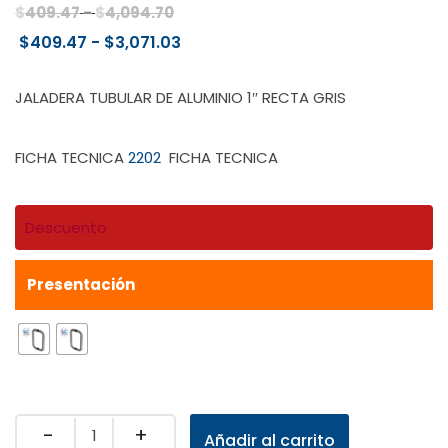
Rango
$
409.47
-
$
4,094.70
de
Rango
$
409.47
-
$
3,071.03
precios:
de
desde
precios:
JALADERA TUBULAR DE ALUMINIO 1″ RECTA GRIS
$409.47
desde
hasta
$409.47
FICHA TECNICA
2202
FICHA TECNICA
$4,094.70
hasta
$3,071.03
Descuento
Presentación
Quantity
Añadir al carrito