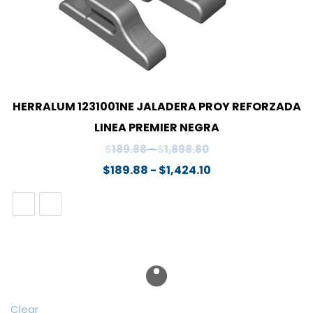
HERRALUM 1231001NE JALADERA PROY REFORZADA
LINEA PREMIER NEGRA
Rango
$
189.88
-
$
1,898.80
de
Rango
$
189.88
-
$
1,424.10
precios:
de
desde
precios:
$189.88
desde
hasta
$189.88
$1,898.80
hasta
$1,424.10
Clear