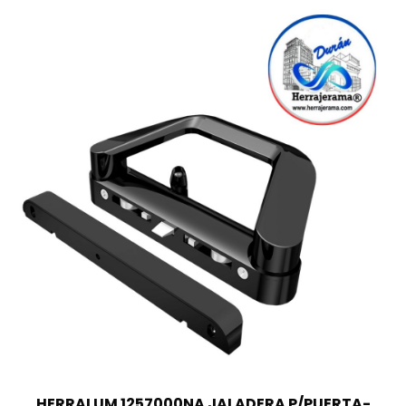
HERRALUM 1257000NA JALADERA P/PUERTA-