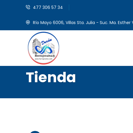
477 306 57 34
Río Mayo 6006, Villas Sta. Julia - Suc. Ma. Esther V
Tienda