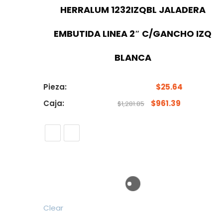
HERRALUM 1232IZQBL JALADERA
EMBUTIDA LINEA 2″ C/GANCHO IZQ
BLANCA
Pieza:
$
25.64
Caja:
$
961.39
$
1,281.85
Clear