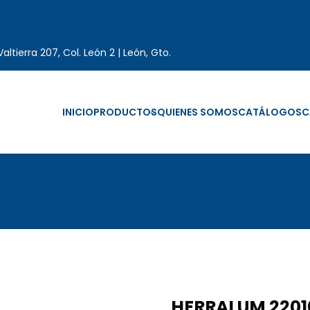
altierra 207, Col. León 2 | León, Gto.
INICIO
PRODUCTOS
QUIENES SOMOS
CATÁLOGOS
C
HERRALUM 2201