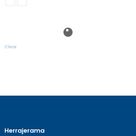
precios:
$1,053.51
desde
hasta
$1,053.51
$10,535.10
hasta
$7,901.33
Clear
Herrajerama