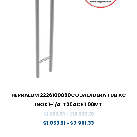
HERRALUM 2226100080CO JALADERA TUB AC
INOX 1-1/4″T304 DE 1.00MT
Rango
$
1,053.51
-
$
10,535.10
de
Rango
$
1,053.51
-
$
7,901.33
precios:
de
desde