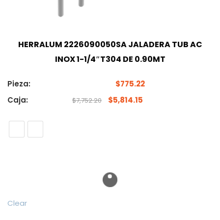
HERRALUM 2226090050SA JALADERA TUB AC
INOX 1-1/4″T304 DE 0.90MT
Pieza:
$
775.22
Caja:
$
5,814.15
$
7,752.20
Clear