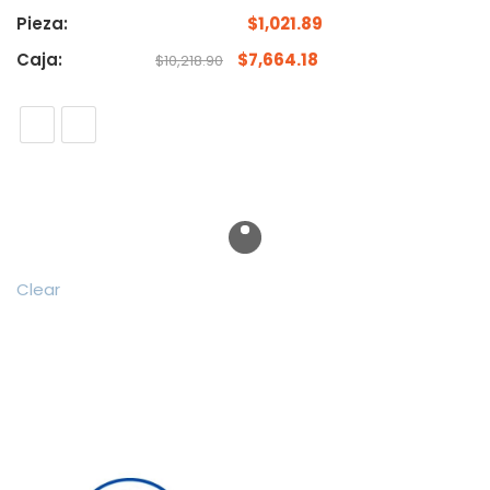
Pieza:
$
1,021.89
Caja:
$
7,664.18
$
10,218.90
Clear