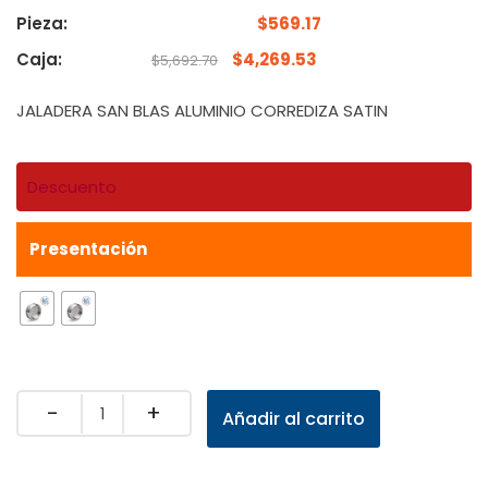
Pieza:
$
569.17
Caja:
$
4,269.53
$
5,692.70
JALADERA SAN BLAS ALUMINIO CORREDIZA SATIN
Descuento
Presentación
Quantity
Añadir al carrito