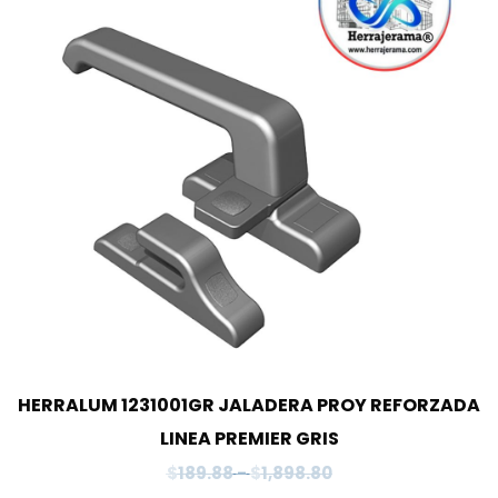
HERRALUM 1231001GR JALADERA PROY REFORZADA
LINEA PREMIER GRIS
Rango
$
189.88
-
$
1,898.80