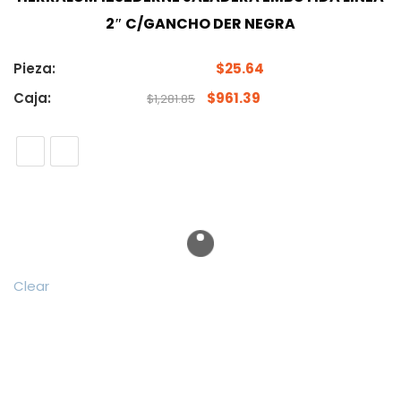
2″ C/GANCHO DER NEGRA
Pieza:
$
25.64
Caja:
$
961.39
$
1,281.85
Clear