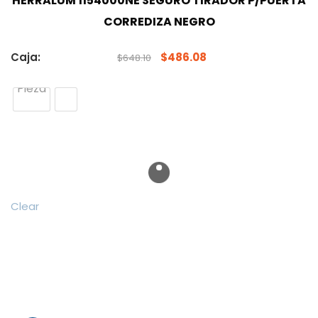
HERRALUM 1154000NE SEGURO TIRADOR P/PUERTA
CORREDIZA NEGRO
Caja:
$
486.08
$
648.10
Pieza
Clear