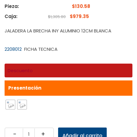
Pieza:
$
130.58
Caja:
$
979.35
$
1,305.80
JALADERA LA BRECHA INY ALUMINIO 12CM BLANCA
2208012
FICHA TECNICA
Descuento
Presentación
Quantity
Añadir al carrito