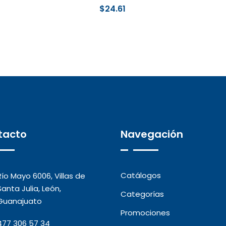
$
24.61
tacto
Navegación
Catálogos
Río Mayo 6006, Villas de
Santa Julia, León,
Categorías
Guanajuato
Promociones
477 306 57 34