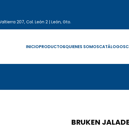
altierra 207, Col. León 2 | León, Gto.
INICIO
PRODUCTOS
QUIENES SOMOS
CATÁLOGOS
C
BRUKEN JALADE