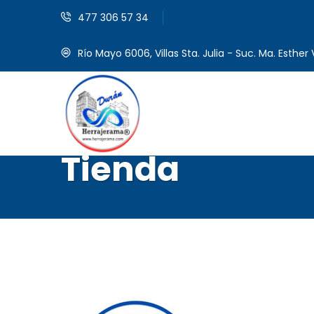
477 306 57 34
Río Mayo 6006, Villas Sta. Julia - Suc. Ma. Esther V
Tienda