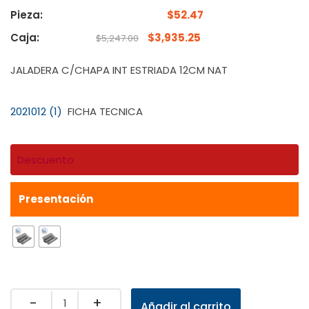
Pieza:
$
52.47
Caja:
$
3,935.25
$
5,247.00
JALADERA C/CHAPA INT ESTRIADA 12CM NAT
2021012 (1)
FICHA TECNICA
Descuento
Presentación
Quantity
Añadir al carrito