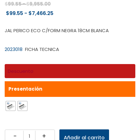
Rango
$
99.55
-
$
9,955.00
de
Rango
$
99.55
-
$
7,466.25
precios:
de
desde
precios:
JAL PERICO ECO C/FORM NEGRA 18CM BLANCA
$99.55
desde
hasta
$99.55
2023018
FICHA TECNICA
$9,955.00
hasta
$7,466.25
Descuento
Presentación
Quantity
Añadir al carrito