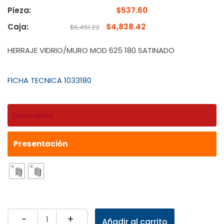
Pieza:
$
537.60
Caja:
$
4,838.42
$
6,451.22
HERRAJE VIDRIO/MURO MOD 625 180 SATINADO
FICHA TECNICA 1033180
Descuento
Presentación
Quantity
Añadir al carrito