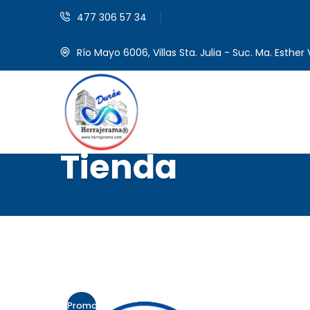
477 306 57 34
Río Mayo 6006, Villas Sta. Julia - Suc. Ma. Esther V
Tienda
Promo!