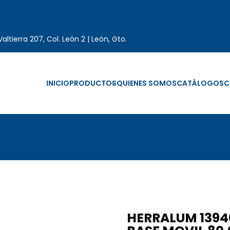
altierra 207, Col. León 2 | León, Gto.
INICIO
PRODUCTOS
QUIENES SOMOS
CATÁLOGOS
C
HERRALUM 1394