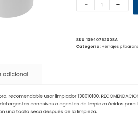
Quantity
SKU:
1394075200SA
Categoría:
Herrajes p/baran
 adicional
oro, recomendable usar limpiador 138010100. RECOMENDACIONE
detergentes corrosivos o agentes de limpieza ácidos para li
on una toalla seca después de la limpieza.