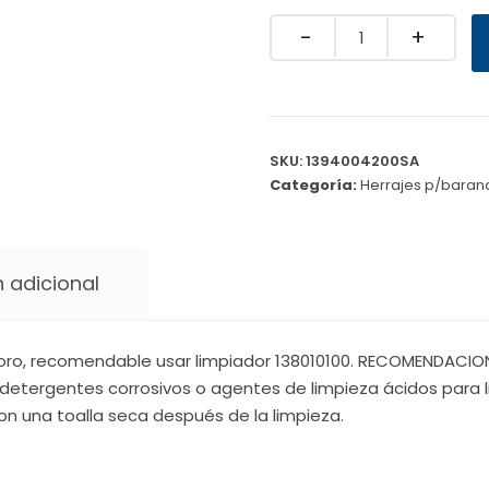
Quantity
SKU:
1394004200SA
Categoría:
Herrajes p/baran
 adicional
oro, recomendable usar limpiador 138010100. RECOMENDACIONE
detergentes corrosivos o agentes de limpieza ácidos para li
on una toalla seca después de la limpieza.