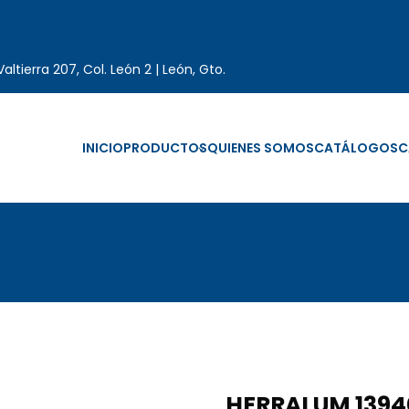
altierra 207, Col. León 2 | León, Gto.
INICIO
PRODUCTOS
QUIENES SOMOS
CATÁLOGOS
C
HERRALUM 139