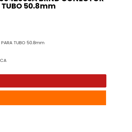
A TUBO 50.8mm
o
s:
s:
4 PARA TUBO 50.8mm
e
2
ICA
.32
.74