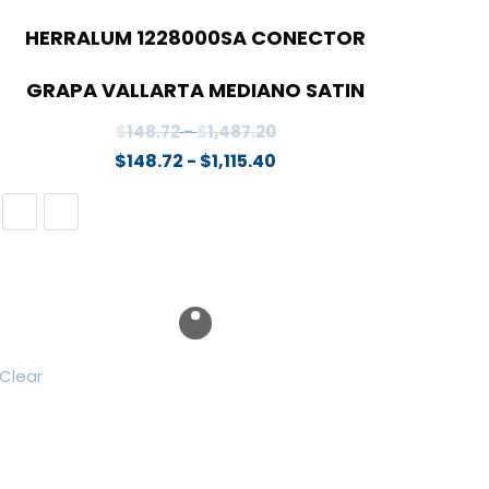
HERRALUM 1228000SA CONECTOR
GRAPA VALLARTA MEDIANO SATIN
Rango
$
148.72
-
$
1,487.20
de
Rango
$
148.72
-
$
1,115.40
precios:
de
desde
precios:
$148.72
desde
hasta
$148.72
$1,487.20
hasta
$1,115.40
Clear