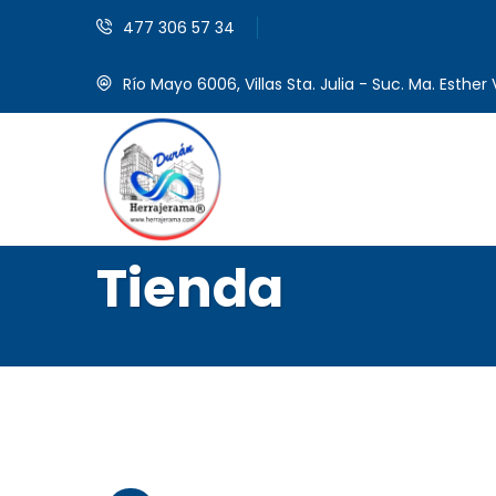
477 306 57 34
Río Mayo 6006, Villas Sta. Julia - Suc. Ma. Esther V
Tienda