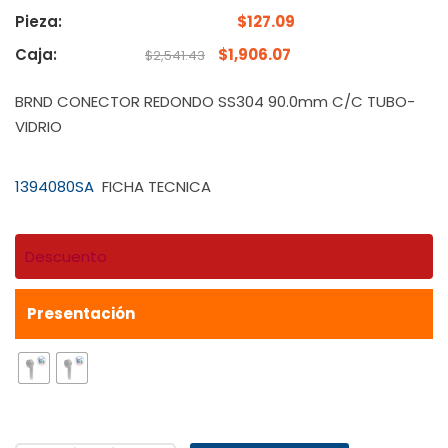
Pieza:
$
127.09
Caja:
$
1,906.07
$
2,541.43
BRND CONECTOR REDONDO SS304 90.0mm C/C TUBO-
VIDRIO
1394080SA
FICHA TECNICA
Descuento
Presentación